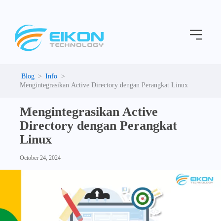
C
Skip
a
to
t
Menu
content
e
g
o
r
i
Info
e
Mengintegrasikan Active Directory dengan Perangkat Linux
s
Mengintegrasikan Active
Directory dengan Perangkat
Linux
October 24, 2024