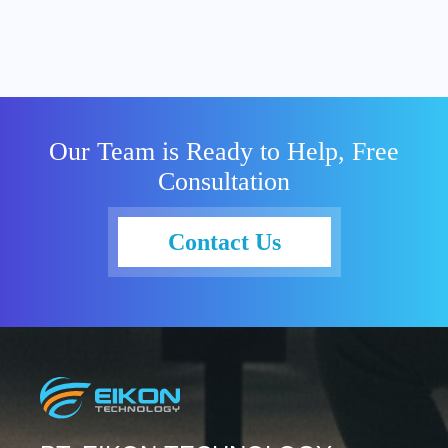
Our Team is Ready to Help, Free
Consultation
Contact Us