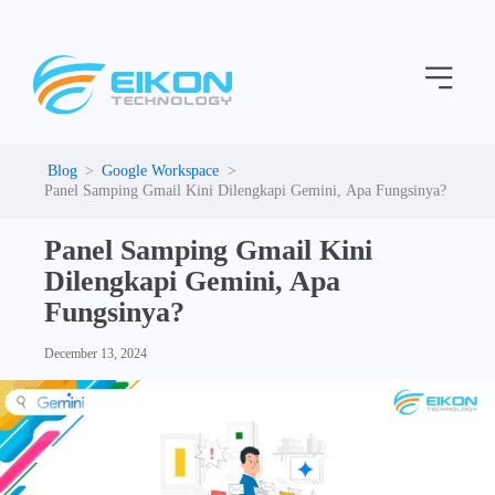
C
Skip
a
to
t
Menu
content
e
g
o
r
i
Google Workspace
e
Panel Samping Gmail Kini Dilengkapi Gemini, Apa Fungsinya?
s
Panel Samping Gmail Kini
Dilengkapi Gemini, Apa
Fungsinya?
December 13, 2024