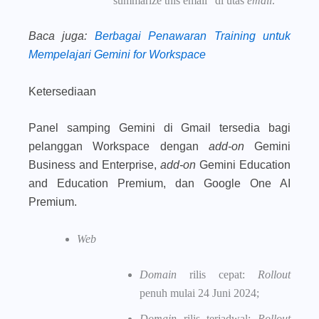
“summarize this email” di utas
email
.
Baca juga
:
Berbagai Penawaran Training untuk
Mempelajari Gemini for Workspace
Ketersediaan
Panel samping Gemini di Gmail tersedia bagi
pelanggan Workspace dengan
add-on
Gemini
Business and Enterprise,
add-on
Gemini Education
and Education Premium, dan Google One AI
Premium.
Web
Domain
rilis cepat:
Rollout
penuh mulai 24 Juni 2024;
Domain
rilis terjadwal:
Rollout