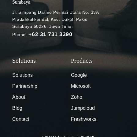
pengguna,
Surabaya
selama tiga
Google
hari pada 18-
Jl. Simpang Darmo Permai Utara No. 33A
berkomitmen
20 Mei.
Pradahkalikendal, Kec. Dukuh Pakis
untuk
Seperti apa
Surabaya 60226, Jawa Timur
memberikan
penyelenggar
+62 31 731 3390
Phone:
layanan
aannya?
computing
Simak
yang lebih
ulasannya
baik lagi.
berikut ini.
Berbagai fitur
Google I/O
Chromebook
Solutions
Google
diadakan
terbaru pun
secara virtual
Partnership
Microsoft
diluncurkan
Photo Credit:
bertepatan
About
Zoho
Tangkapan
dengan hari
layar video
Blog
Jumpcloud
spesial
event Google
tersebut.
Contact
Freshworks
I/O
Phone Hub,
Penyelenggar
integrasi
aan Google