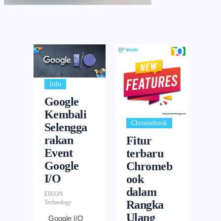
Info
Google
Kembali
Chromebook
Selengga
rakan
Fitur
Event
terbaru
Google
Chromeb
I/O
ook
dalam
EIKON
Rangka
Technology
Ulang
Google I/O