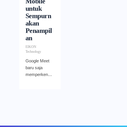
Mobile
untuk
Sempurn
akan
Penampil
an
EIKON
Technology
Google Meet
baru saja
memperkenal
kan fitur
portrait touch-
up untuk
aplikasi
mobile
mereka.
Hadirnya fitur