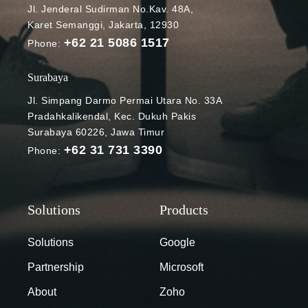
Jl. Jenderal Sudirman No.Kav. 48A,
DCStudio
Karet Semanggi, Jakarta, 12930
(Freepik)
+62 21 5086 1517
Portrait touch-
Phone:
up merupakan
sebuah fitur
Surabaya
Google Meet
Jl. Simpang Darmo Permai Utara No. 33A
mobile yang
Pradahkalikendal, Kec. Dukuh Pakis
memungkinka
Surabaya 60226, Jawa Timur
n Anda untuk
+62 31 731 3390
Phone:
mempercantik
penampilan
dari green
room Meet
sebelum
bergabung
Solutions
Google
atau selama
Partnership
Microsoft
berjalannya
rapat. Entah
About
Zoho
itu saat Anda