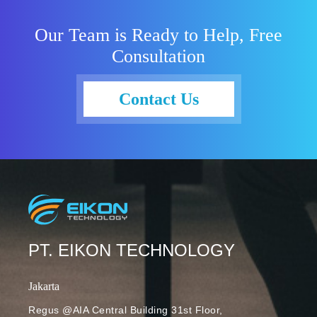
ini diharapkan
dapat
Our Team is Ready to Help, Free
membantu
Consultation
Anda
menyempurn
akan
Contact Us
penampilan
sebelum
bergabung
dalam virtual
meeting. Lalu,
bagaimana
cara
kerjanya?
Fitur portrait
PT. EIKON TECHNOLOGY
touch-up
Google Meet
Jakarta
mobile Photo
Regus @AIA Central Building 31st Floor,
Credit: