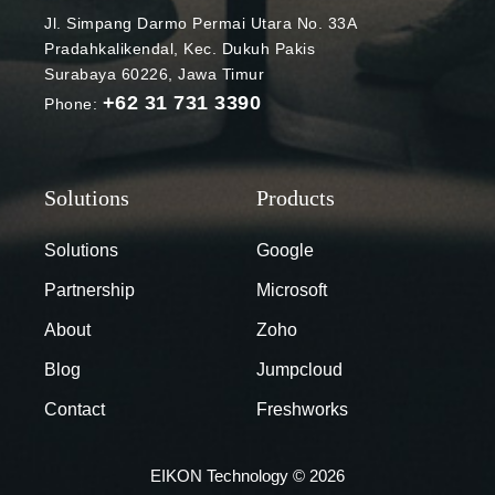
Cleanup Tool
Jl. Simpang Darmo Permai Utara No. 33A
Chrome
Pradahkalikendal, Kec. Dukuh Pakis
Cleanup Tool
Surabaya 60226, Jawa Timur
mulanya
+62 31 731 3390
Phone:
diperkenalkan
Google pada
tahun 2015
untuk
membantu
pengguna
Solutions
Google
memulihkan
Partnership
Microsoft
setelan
perangkat
About
Zoho
mereka dari
Blog
Jumpcloud
perubahan
yang tidak
Contact
Freshworks
terduga,
sekaligus
EIKON Technology © 2026
untuk