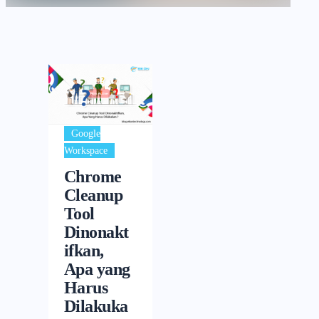
Google
Workspace
Chrome
Cleanup
Tool
Dinonakt
ifkan,
Apa yang
Harus
Dilakuka