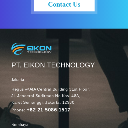
membantu
Contact Us
menemukan
dan
menghapus
software yang
tidak
diinginkan
(unwanted
software,
UwS). Lalu,
PT. EIKON TECHNOLOGY
apa yang
harus
Jakarta
dilakukan
pengguna
Regus @AIA Central Building 31st Floor,
Jl. Jenderal Sudirman No.Kav. 48A,
dalam
Karet Semanggi, Jakarta, 12930
menghadapi
+62 21 5086 1517
perubahan
Phone:
ini? Mengenal
Chrome
Surabaya