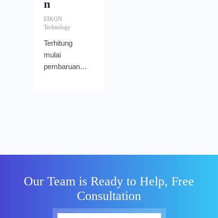
n
EIKON
Technology
Terhitung
mulai
pembaruan
Chrome 111,
Google akan
mulai
menonaktifka
n Chrome
Cleanup Tool,
aplikasi yang
didistribusikan
ke pengguna
Our Team is Ready to Help, Free
Chrome di
Consultation
Windows
untuk