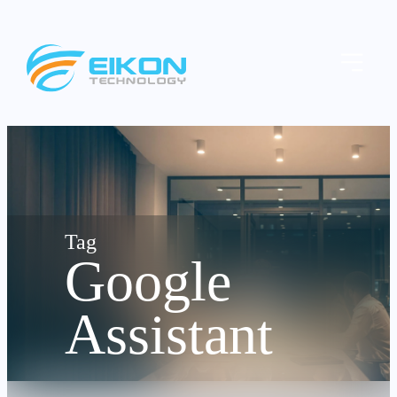
Skip
to
Menu
content
Google
Assistant