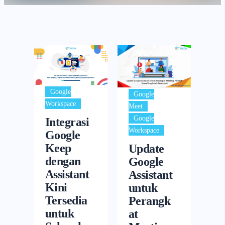
Google
Google
Workspace
,
Meet
Google
Integrasi
Workspace
Google
Keep
Update
dengan
Google
Assistant
Assistant
Kini
untuk
Tersedia
Perangk
untuk
at