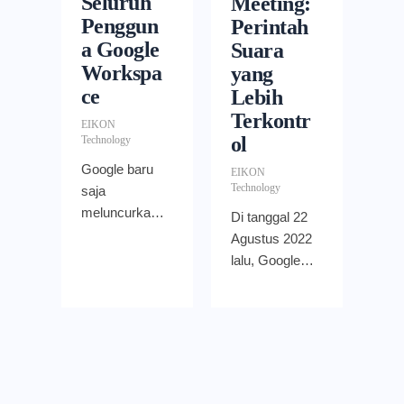
Seluruh
Meeting:
Penggun
Perintah
a Google
Suara
Workspa
yang
ce
Lebih
Terkontr
EIKON
ol
Technology
Google baru
EIKON
Technology
saja
meluncurkan
Di tanggal 22
integrasi
Agustus 2022
antara Google
lalu, Google
Assistant dan
Assistant
Workspace.
memperbarui
Dengan
perintah suara
hadirnya
“Hey Google”
integrasi ini,
pada
Anda dapat
perangkat