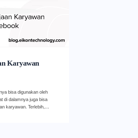
an Karyawan
ya bisa digunakan oleh
at di dalamnya juga bisa
n karyawan. Terlebih,
 sehingga karyawan bisa
Kerja remote pun tak lagi
g dirancang Google, laptop
dly. Penggunaannya sangat