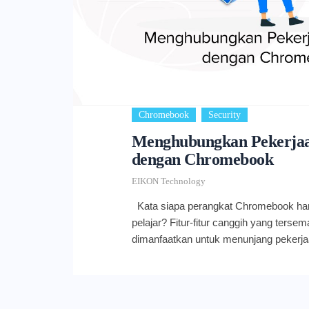
,
Chromebook
Security
Menghubungkan Pekerja
dengan Chromebook
EIKON Technology
Kata siapa perangkat Chromebook han
pelajar? Fitur-fitur canggih yang tersem
dimanfaatkan untuk menunjang pekerjaa
Chromebook hadir dalam bentuk laptop
lebih mudah membawanya ke mana pun. 
jadi halangan. Berbekal Chrome OS yan
Chromebook dikenal sangat user-frien