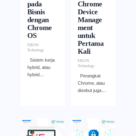
pada
Chrome
Bisnis
Device
dengan
Manage
Chrome
ment
OS
untuk
Pertama
EIKON
Kali
Technology
Sistem kerja
EIKON
Technology
hybrid, atau
hybrid
Perangkat
working,
Chrome, atau
semakin
disebut juga
banyak
dengan
diterapkan
Chromebook,
oleh
menawarkan
perusahaan di
banyak
berbagai
keuntungan
belahan dunia.
untuk para