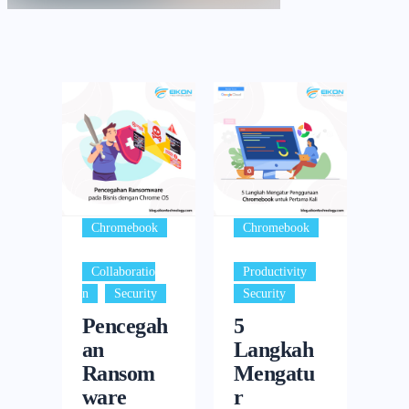
Chromebook
Chromebook
,
,
,
Collaboratio
Productivity
,
n
Security
Security
Pencegah
5
an
Langkah
Ransom
Mengatu
ware
r