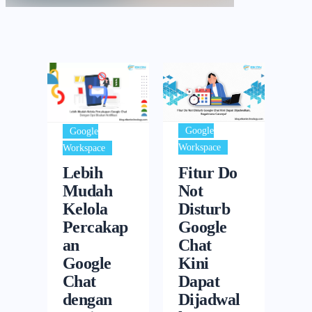
Google
Google
Workspace
Workspace
Fitur Do
Lebih
Not
Mudah
Disturb
Kelola
Google
Percakap
Chat
an
Kini
Google
Dapat
Chat
Dijadwal
dengan