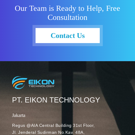
pesan. Fitur
tidak
Our Team is Ready to Help, Free
ini merupakan
terganggu
Consultation
bagian dari
oleh notifikasi
penyempurna
Chat di web,
an
Android, dan
Contact Us
pengalaman
iOS. Fitur
baru Chat
baru ini dapat
yang hadir
Anda
untuk
manfaatkan
membantu
untuk
pengguna
membisukan
meningkatkan
pemberitahua
konsentrasi,
n selama jam
menghilangka
istirahat
PT. EIKON TECHNOLOGY
n gangguan,
reguler Anda,
dan tentunya
atau menyetel
Jakarta
lebih fokus
“ Do Not
pada
Regus @AIA Central Building 31st Floor,
Disturb ”
percakapan
Jl. Jenderal Sudirman No.Kav. 48A,
secara