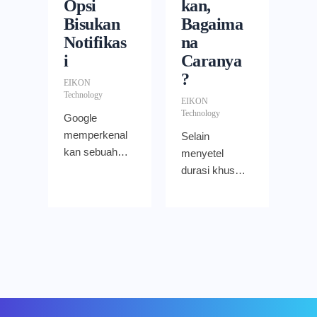
kan,
Opsi
Bagaima
Bisukan
na
Notifikas
Caranya
i
?
EIKON
Technology
EIKON
Technology
Google
memperkenal
Selain
kan sebuah
menyetel
kapabilitas
durasi khusus
baru di
untuk “Do Not
Google Chat
Disturb” di
yang akan
Google Chat,
membantu
kini Anda
Anda
dapat
memprioritask
menyetel
an dan
jadwal
mengelola
berulang agar