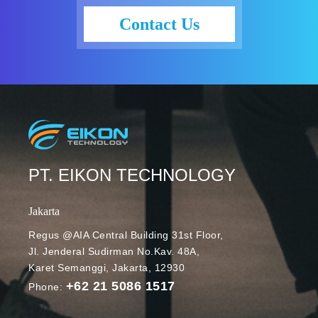
secara online.
Contact Us
Manfaatnya
semakin
terasa di
tengah
pandemi
COVID-19
seperti
sekarang,
yang belum
PT. EIKON TECHNOLOGY
memungkinka
n para
Jakarta
pengajar dan
Regus @AIA Central Building 31st Floor,
murid bertatap
Jl. Jenderal Sudirman No.Kav. 48A,
muka
Karet Semanggi, Jakarta, 12930
langsung.
+62 21 5086 1517
Melalui
Phone:
pemakaian