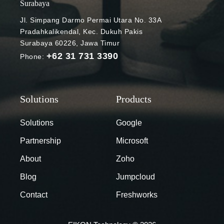
Google for
Surabaya
Education,
Jl. Simpang Darmo Permai Utara No. 33A
peningkatan
Pradahkalikendal, Kec. Dukuh Pakis
mutu
Surabaya 60226, Jawa Timur
pembelajaran
+62 31 731 3390
Phone:
sangat
mungkin
dilakukan
walau seluruh
aktivitas
bersifat online.
Solutions
Google
Terlebih,
Partnership
Microsoft
Google for
Education
About
Zoho
telah dibekali
Blog
Jumpcloud
berbagai fitur
baru yang
Contact
Freshworks
akan semakin
memaksimalk