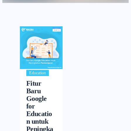
Education
Fitur
Baru
Google
for
Educatio
n untuk
Peningka