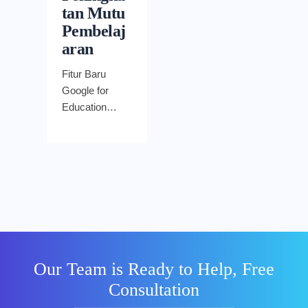
tan Mutu
Pembelaj
aran
Fitur Baru
Google for
Education
untuk
Peningkatan
Mutu
Pembelajaran
– Google for
Education
dirancang
untuk
mempermuda
Our Team is Ready to Help, Free
h aktivitas
Consultation
belajar dan
mengajar