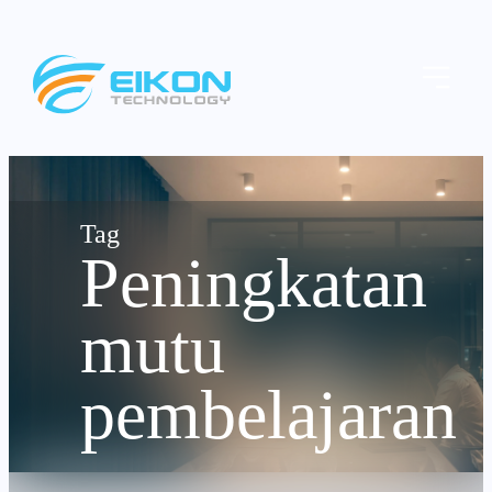
Skip
to
Menu
content
Peningkatan
mutu
pembelajaran