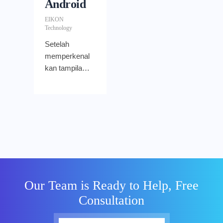
Android
EIKON
Technology
Setelah
memperkenal
kan tampilan
panel ganda
(dual pane
view) dan
sejumlah fitur
lain untuk
meningkatkan
pengalaman
pengguna
pada tahun
Our Team is Ready to Help, Free
2022 lalu,
Consultation
Google Keep
kini