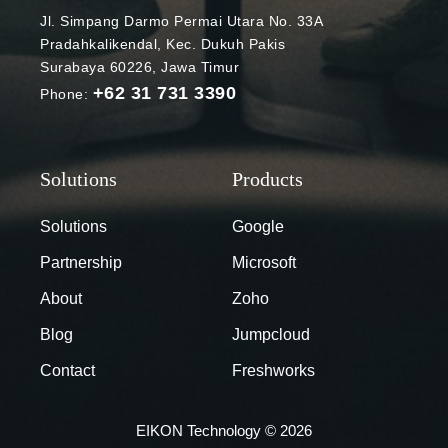
Keep cukup
Jl. Simpang Darmo Permai Utara No. 33A
dengan sekali
Pradahkalikendal, Kec. Dukuh Pakis
ketuk. Selain
Surabaya 60226, Jawa Timur
itu tersedia
+62 31 731 3390
Phone:
juga opsi
untuk
membuat
daftar (lists).
Kapabilitas ini
memungkinka
Solutions
Google
n Anda untuk
Partnership
Microsoft
dapat
mengaktifkan
About
Zoho
checkbox
Blog
Jumpcloud
secara
langsung
Contact
Freshworks
pada catatan
tanpa harus
EIKON Technology © 2026
membuka