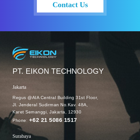
meluncurkan
Contact Us
widget catatan
tunggal (single
note).
Bagaimana
cara
kerjanya?
Widget note
Google Keep
Dengan fitur
PT. EIKON TECHNOLOGY
baru ini, Anda
dapat
Jakarta
“menyematka
n” catatan
Regus @AIA Central Building 31st Floor,
Jl. Jenderal Sudirman No.Kav. 48A,
atau daftar ke
Karet Semanggi, Jakarta, 12930
layar beranda
+62 21 5086 1517
perangkat dan
Phone:
menyuntingny
a di aplikasi
Surabaya