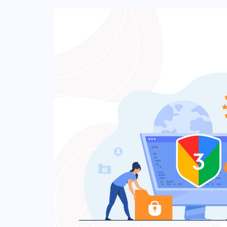
kepercayaan dalam sistem produksi t
pemahaman bahwa: tiap workload memili
kredensial untuk otentikasi. lapisan ot
komponen sistem mana yang dapat be
komponen lain. Mari pelajari lebih lan
menerapkan pendekatan Zero trust u
dalam ulasan berikut ini. Remote proce
menerapkan pendekatan Zero touch, 
sebuah arsitektur cloud-native dengan 
dipecah menjadi beberapa microservices
process menjadi remote procedure call
antar microservices. Tahapan mengam
microservices perlu memastikan bahw
berasal dari pengirim yang telah diauten
wewenang. mengirim RPC hanya kepada
memiliki jaminan bahwa RPC tidak dimod
karenanya, service mesh perlu menyedi
authentication berdasarkan identitas la