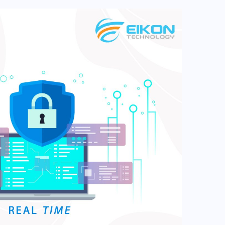
ng kompleks dan berhubungan berpotensi
 keamanan yang signifikan. Jadi, “trust” sendiri
ng perlu dibangun melalui berbagai mekanisme
lalui proses verifikasi. Pendekatan ini sendiri telah
oogle pada sebagian besar aspek operasi mereka.
rp Enterprise, Google meluncurkan layanan yang
ngan terhadap threat dengan integrasi data.
ian dikembangkan lagi hingga akhirnya
n keamanan cloud-native untuk sistem internal,
dProd layanan berbasis zero trust dari Google
gle Cloud BeyondProd sendiri pertama
lui white paper yang diterbitkan Google di
 2019. Secara garis besar, BeyondProd
nsip-prinsip keamanan siber berikut:
 jaringan komputer (network edge), sehingga
dari serangan jaringan dan traffic yang berbahaya.
trust” antar layanan. Jadi, layanan hanya dapat
ngguna yang dikenal dan diberi akses khusus.