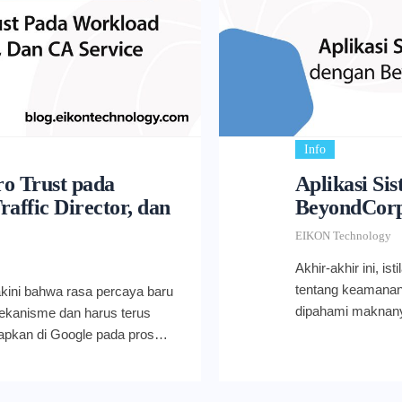
Info
o Trust pada
Aplikasi Si
ffic Director, dan
BeyondCorp
EIKON Technology
Akhir-akhir ini, i
tentang keamanan 
kini bahwa rasa percaya baru
dipahami maknany
mekanisme dan harus terus
“tidak percaya pa
terapkan di Google pada proses
yang 100% aman b
produksi dan melindungi
Network). Benarka
ve. Layanan ini kemudian
Zero Trust adalah
embangun dan memverifikasi