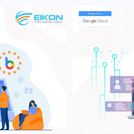
sebuah sistem ya
ersebut memerlukan
menimbulkan risiko
ki identitas yang unik dan
adalah sesuatu ya
orisasi yang menentukan
dan harus terus me
rkomunikasi dengan
diterapkan oleh G
jut mengenai bagaimana Google
Melalui BeyondCo
ntuk mengamankan workload
mencakup perlindu
dure calls Untuk mulai
BeyondCorp kemud
Anda bisa mempertimbangkan
melahirkan layana
beberapa aplikasi yang
BeyondProd. Beyon
. Prosedur data-transfer in-
Photo Credit: Goo
s (RPCs) melalui jaringan
diperkenalkan mela
ankan RPC: setiap
penghujung tahun
a RPC yang diterima hanya
mengembangkan pri
tikasi dan memiliki
Perlindungan tepi
 penerima yang dituju.
workload terpisah 
ifikasi saat transit. Oleh
Tidak ada “mutual 
akan identitas layanan, peer-
digunakan oleh pe
yanan tersebut, enkripsi