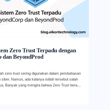
stem Zero Trust Terpadu dengan
 dan BeyondProd
stilah zero trust sering digunakan dalam pembahasan
siber. Namun, ada kalanya istilah tersebut salah
a. Banyak yang mengira bahwa Zero Trust berarti
da apa pun” ada juga mengartikan sebagai “akses
ahkan tanpa menggunakan VPN (Virtual Private
h demikian? Pada dasarnya, inti dari pendekatan
 meyakini bahwa tiap komponen tunggal dari