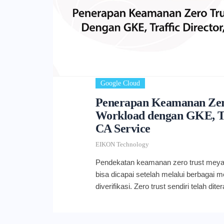
Google Cloud
Penerapan Keamanan Zer
Workload dengan GKE, Tra
CA Service
EIKON Technology
Pendekatan keamanan zero trust meya
bisa dicapai setelah melalui berbagai 
diverifikasi. Zero trust sendiri telah di
end-to-end dalam menjalankan sistem 
workload pada infrastruktur cloud-nati
disebut dengan BeyondProd. Untuk m