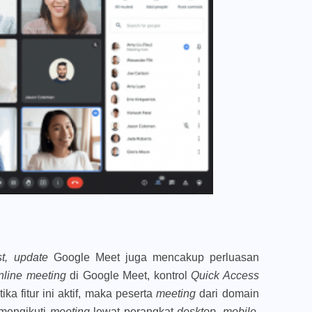
st, update
Google Meet juga mencakup perluasan
nline meeting
di Google Meet, kontrol
Quick Access
tika fitur ini aktif, maka peserta
meeting
dari domain
 mengikuti
meeting
lewat perangkat
desktop,
mobile,