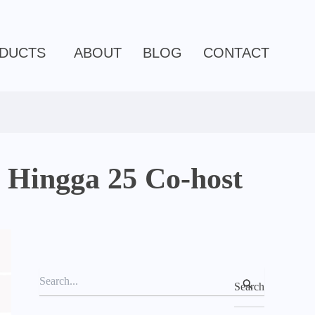
C
a
t
e
DUCTS
ABOUT
BLOG
CONTACT
g
o
r
i
e
s
 Hingga 25 Co-host
S
e
a