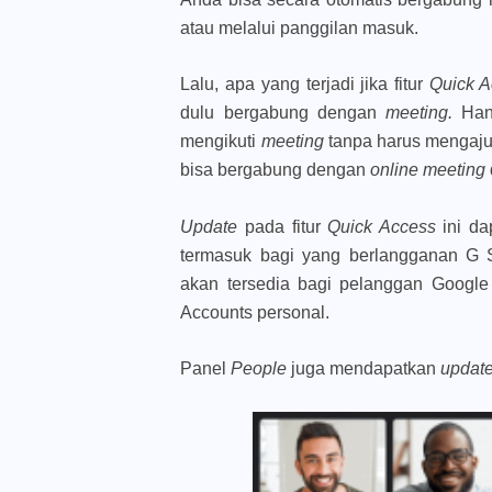
atau melalui panggilan masuk.
Lalu, apa yang terjadi jika fitur
Quick 
dulu bergabung dengan
meeting.
Han
mengikuti
meeting
tanpa harus mengajuk
bisa bergabung dengan
online meeting
Update
pada fitur
Quick Access
ini d
termasuk bagi yang berlangganan G S
akan tersedia bagi pelanggan Googl
Accounts personal.
Panel
People
juga mendapatkan
updat