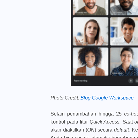
Photo Credit:
Blog Google Workspace
Selain penambahan hingga 25
co-ho
kontrol pada fitur
Quick Access.
Saat
o
akan diaktifkan (
ON
) secara
default.
Ke
Anda bisa secara otomatis bergabung