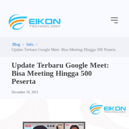
C
Skip
a
to
t
Menu
content
e
g
o
r
i
Info
e
Update Terbaru Google Meet: Bisa Meeting Hingga 500 Peserta
s
Update Terbaru Google Meet:
Bisa Meeting Hingga 500
Peserta
December 10, 2021