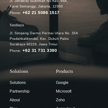
Jl. Jenderal Sudirman No.Kav. 48A,
Karet Semanggi, Jakarta, 12930
+62 21 5086 1517
Phone:
Surabaya
Jl. Simpang Darmo Permai Utara No. 33A
Pradahkalikendal, Kec. Dukuh Pakis
Surabaya 60226, Jawa Timur
+62 31 731 3390
Phone:
Solutions
Google
Partnership
Microsoft
About
Zoho