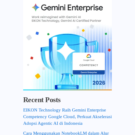
f
o
r
:
Recent Posts
EIKON Technology Raih Gemini Enterprise
Competency Google Cloud, Perkuat Akselerasi
Adopsi Agentic AI di Indonesia
Cara Menggunakan NotebookLM dalam Alur