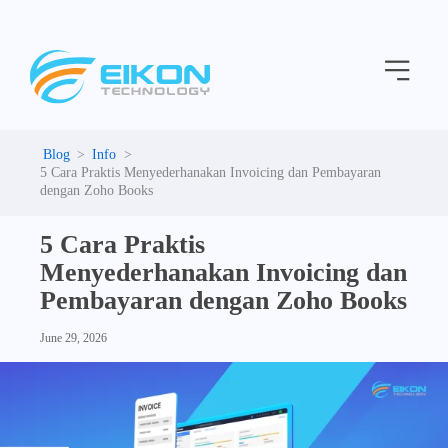
C
Skip
a
to
t
Menu
content
e
g
o
r
i
Info
e
5 Cara Praktis Menyederhanakan Invoicing dan Pembayaran
s
dengan Zoho Books
5 Cara Praktis
Menyederhanakan Invoicing dan
Pembayaran dengan Zoho Books
June 29, 2026