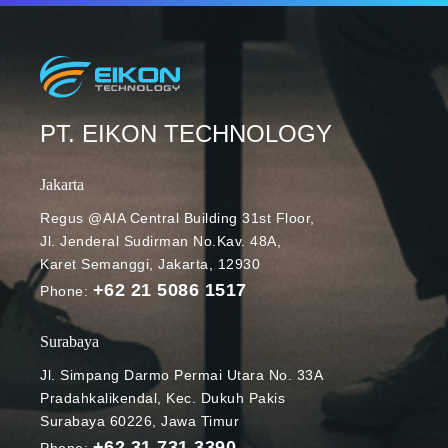
PT. EIKON TECHNOLOGY
Jakarta
Regus @AIA Central Building 31st Floor,
Jl. Jenderal Sudirman No.Kav. 48A,
Karet Semanggi, Jakarta, 12930
+62 21 5086 1517
Phone:
Surabaya
Jl. Simpang Darmo Permai Utara No. 33A
Pradahkalikendal, Kec. Dukuh Pakis
Surabaya 60226, Jawa Timur
+62 31 731 3390
Phone: