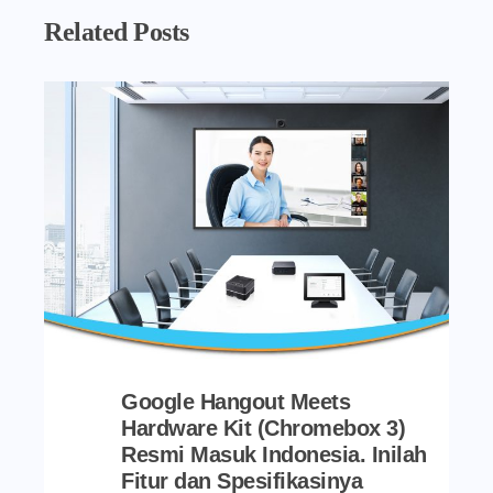
Related Posts
Google Hangout Meets
Hardware Kit (Chromebox 3)
Resmi Masuk Indonesia. Inilah
Fitur dan Spesifikasinya