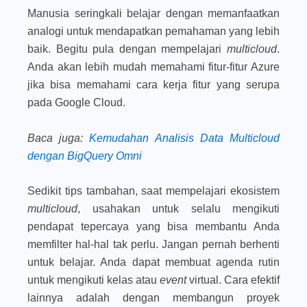
Manusia seringkali belajar dengan memanfaatkan
analogi untuk mendapatkan pemahaman yang lebih
baik. Begitu pula dengan mempelajari
multicloud
.
Anda akan lebih mudah memahami fitur-fitur Azure
jika bisa memahami cara kerja fitur yang serupa
pada Google Cloud.
Baca juga
:
Kemudahan Analisis Data Multicloud
dengan BigQuery Omni
Sedikit tips tambahan, saat mempelajari ekosistem
multicloud
, usahakan untuk selalu mengikuti
pendapat tepercaya yang bisa membantu Anda
memfilter hal-hal tak perlu. Jangan pernah berhenti
untuk belajar. Anda dapat membuat agenda rutin
untuk mengikuti kelas atau
event
virtual. Cara efektif
lainnya adalah dengan membangun proyek