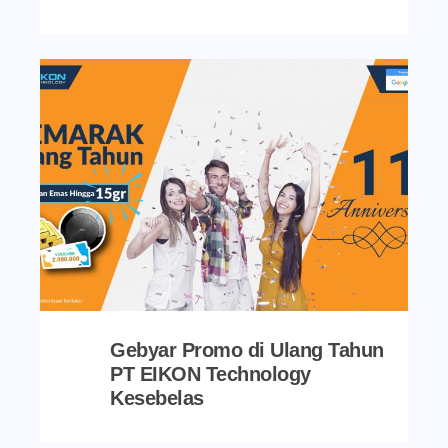
Gebyar Promo di Ulang Tahun
PT EIKON Technology
Kesebelas