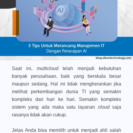
Saat ini,
multicloud
telah menjadi kebutuhan
banyak perusahaan, baik yang berskala besar
maupun sedang. Hal ini tidak mengherankan jika
melihat perkembangan dunia TI yang semakin
kompleks dari hari ke hari. Semakin kompleks
sistem yang ada maka satu layanan
cloud
saja
rasanya tidak akan cukup.
Jelas Anda bisa memilih untuk menjadi ahli salah