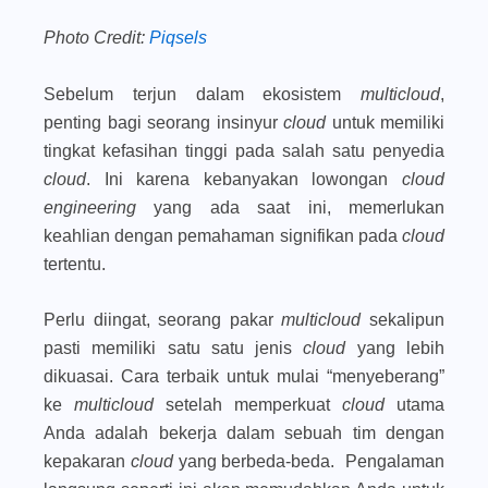
Photo Credit:
Piqsels
Sebelum terjun dalam ekosistem
multicloud
,
penting bagi seorang insinyur
cloud
untuk memiliki
tingkat kefasihan tinggi pada salah satu penyedia
cloud
. Ini karena kebanyakan lowongan
cloud
engineering
yang ada saat ini, memerlukan
keahlian dengan pemahaman signifikan pada
cloud
tertentu.
Perlu diingat, seorang pakar
multicloud
sekalipun
pasti memiliki satu satu jenis
cloud
yang lebih
dikuasai. Cara terbaik untuk mulai “menyeberang”
ke
multicloud
setelah memperkuat
cloud
utama
Anda adalah bekerja dalam sebuah tim dengan
kepakaran
cloud
yang berbeda-beda. Pengalaman