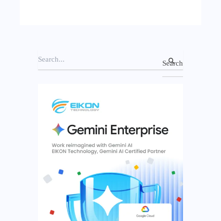
S
e
a
r
c
h
f
o
r
: