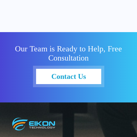
Our Team is Ready to Help, Free
Consultation
Contact Us