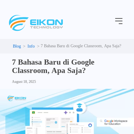
C
Skip
a
to
t
Menu
content
e
g
o
r
i
7 Bahasa Baru di Google Classroom, Apa Saja?
Info
e
s
7 Bahasa Baru di Google
Classroom, Apa Saja?
August 18, 2025