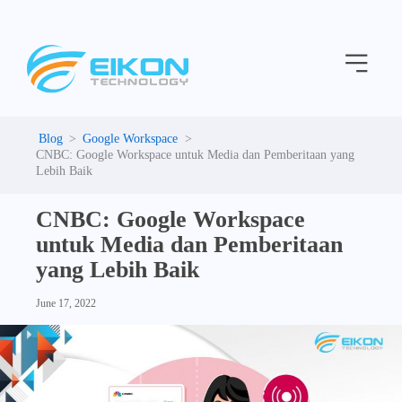
C
Skip
a
to
t
Menu
content
e
g
o
r
i
Google Workspace
e
CNBC: Google Workspace untuk Media dan Pemberitaan yang
s
Lebih Baik
CNBC: Google Workspace
untuk Media dan Pemberitaan
yang Lebih Baik
June 17, 2022