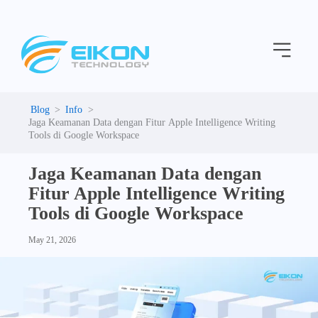
C
Skip
a
to
t
Menu
content
e
g
o
r
i
Info
e
Jaga Keamanan Data dengan Fitur Apple Intelligence Writing
s
Tools di Google Workspace
Jaga Keamanan Data dengan
Fitur Apple Intelligence Writing
Tools di Google Workspace
May 21, 2026