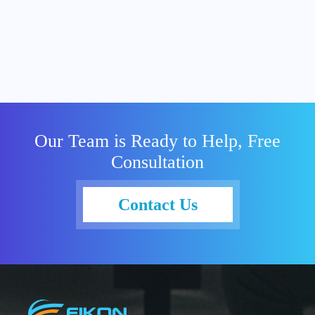
Our Team is Ready to Help, Free
Consultation
Contact Us