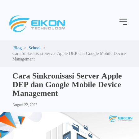
C
Skip
a
to
t
Menu
content
e
g
o
r
i
School
e
Cara Sinkronisasi Server Apple DEP dan Google Mobile Device
s
Management
Cara Sinkronisasi Server Apple
DEP dan Google Mobile Device
Management
August 22, 2022