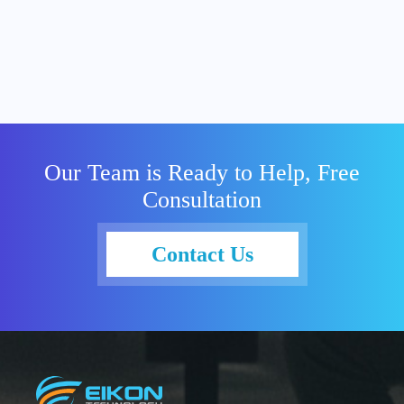
Our Team is Ready to Help, Free
Consultation
Contact Us