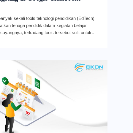
banyak sekali tools teknologi pendidikan (EdTech)
atkan tenaga pendidik dalam kegiatan belajar
ayangnya, terkadang tools tersebut sulit untuk
li, guru harus melakukan pendaftaran berulang kali
atkan tools yang berbeda. Begitu pula ketika
annya. Mau tak mau, harus berulang kali pindah
tu akan menghabiskan banyak waktu dan tenaga.
oogle Classroom meluncurkan integrasi dengan
knologi pendidikan yang banyak digunakan oleh
Menariknya, guru hanya perlu sign-on ke akun
 untuk bisa mengakses tools. Untuk mengenal
 jauh, mari simak penjelasannya berikut ini. Integrasi
endidikan Dengan integrasi baru yang mulus dan
gal, kini para tenaga pendidik yang menggunakan
 bisa langsung mengakses tools EdTech populer
 untuk kelas mereka langsung. Tidak perlu lagi
 platform untuk menggunakan tools karena semua