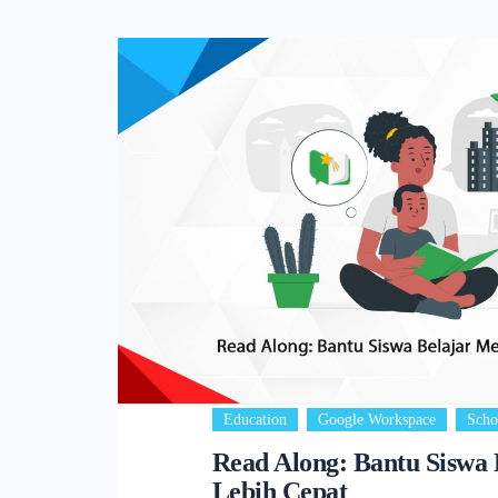
,
,
Education
Google Workspace
Scho
Read Along: Bantu Siswa
Lebih Cepat