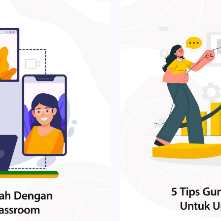
ox, dan Edge, dengan
menggunakan fitur
 Devices > Mobile and
kemampuannya seb
rowser seperti Safari akan
menghadirkan integ
icates. Cara sinkronisasi
pandemi seperti s
ngajar juga bisa masuk dari
administrator terl
Device Management Photo
terhadap platform
kat yang sama. Sebaiknya
diperhatikan dalam
inistrator dapat mengelola
melakukan pening
ucation di sekolah serta
harus mengaktifka
onsol Google Admin. Untuk
tersebut menambah
umah agar penggunaan Read
menggunakan fitur 
ess Manager atau Apple
sebelumnya. Seper
 peluncuran situs web,
lanjut tentang pe
ogle Workspace atau Cloud
Credit: Google W
pa cerita baru di Read
dan masing-masing
daftaran Apple Anda harus
telah menyediakan
 hasil kolaborasi Google
atau grup. Setela
uk tugas ini. Admin yang
memanfaatkan fitu
rti ChuChu TV dan USP
menggunakan kit 
Device Management tapi
pelajaran untuk pa
tasi beberapa video populer
presentasi dan re
melihat alur penyiapan. Namun
mengalami bebera
oogle juga melanjutkan
cara memulai add-
ic key. Kemudian, ikuti
paling menonjol 
ptasi koleksi buku alfabet
membuat versi int
gle Admin. Dari halaman
tayang materi per
yang sangat baik untuk
juga: Merancang 
s. Di sebelah kiri, klik
juga bisa memanfa
n tersedia akhir tahun ini.
for Education Tena
iOS. Klik Apple certificates
pengumpulan tugas
 Online yang Aman dengan
akan melihat modu
 Public key akan diunduh ke
pengajaran yang a
keterampilan penting untuk
Dari sana, Anda a
Manager atau Apple School
ada akan tetap sa
aplikasi Read Along, anak-
Kunjungi Help Cent
snis Anda. Di bagian Device
mana saja yang ak
arah namun tetap
menggunakan add-