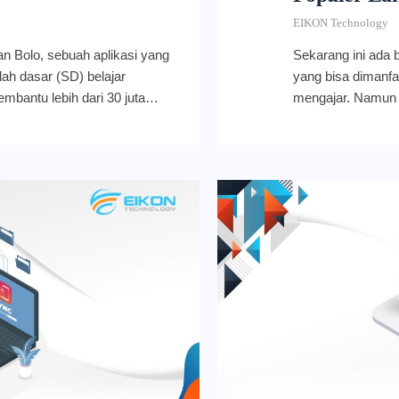
EIKON Technology
an Bolo, sebuah aplikasi yang
Sekarang ini ada 
ah dasar (SD) belajar
yang bisa dimanfa
mbantu lebih dari 30 juta
mengajar. Namun s
i 120 juta cerita. Pada bulan
diakses. Sering ka
ncurkan untuk global di 180
saat ingin mendap
 Along. Apa saja fitur yang
mereka menggunak
al aplikasi belajar Read Along
platform. Ini ten
rupakan aplikasi Bolo yang
Sebagai solusi, G
eknologi canggih seperti text-
beberapa tools te
 recognition) milik Google.
tenaga pendidik. 
dukung 9 bahasa dunia, yaitu
Classroom mereka
i, Marathi, Tamil, Telugu, dan
integrasi ini lebih
ead Along juga diluncurkan
tools teknologi p
pp). Namun kini Google
sistem masuk tung
 Anda bisa mencoba versi
Google Classroom
edikit tambahan informasi,
yang paling sesuai
 web dapat diakses dan
berpindah-pindah