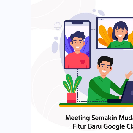
browser populer seperti Chrome, Firef
Google Admin, tepatnya di bawah menu
dukungan untuk iOS dan lebih banyak b
endpoints > iOS Settings > Apple certif
segera hadir. Di samping itu, tenaga pe
perangkat iOS dengan Google Mobile 
akun unik untuk setiap anak di perang
Credit: Google Workspace Updates Adm
gunakan akun Google Workspace for Ed
iPhone dan iPad milik perusahaan di k
akun Google dengan Family Link di r
melakukannya, hubungkan Apple Busin
Along tetap aman dan terkontrol. Selain
School Manager dengan langganan Go
Google juga telah menambahkan bebera
Identity Anda. Langkah 1: Siapkan Pen
Along. Cerita-cerita baru ini merupakan
masuk sebagai super administrator unt
dengan content creator YouTube sepe
memiliki hak istimewa Google Mobile 
Studios. Kolaborasi tersebut mengadap
bukan super administrator masih bisa 
mereka ke dalam format buku cerita. G
jika mereka tidak dapat mengunduh publ
kolaborasi dengan Kutuki untuk mengada
panduan berikut: Masuk ke konsol Goo
dan fonetik bahasa Inggris serta Hindi 
beranda konsol Admin, buka menu Device
pembaca pemula. Buku-buku tersebut aka
pengaturan Mobile & endpoints Settings 
Baca juga: Merancang Sistem Belajar
Set Up Enrollment. Klik Get public key.
Google for Education Membaca adalah 
perangkat Anda. Buka Apple Business 
dikembangkan pada usia muda. Dengan 
Manager dan masuk dengan ID Apple bi
anak bisa belajar membaca secara ter