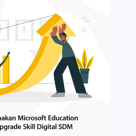
 Photo Credit: Google Blog Untuk bisa
agai alat bantu KBM yang efektif di masa
rasi tools ini, diperlukan konfigurasi dari
aat ini. Seiring dengan meningkatnya permintaan
ebih dulu. Berikut adalah beberapa hal yang perlu
 belajar online, Google Classroom pun terus
 menyetel konfigurasi: Administrator: Admin distrik
katan kemampuan. Dalam update terbarunya, tool
n akses ke add-on agar pendidik dapat
kan beberapa detail pada fitur yang telah ada
ini. Kunjungi Help Centerr untuk mempelajari lebih
ti apa? Fitur penjadwalan yang lebih detail Photo
tunjuk pemasangan, cara menyiapkan fitur add-on,
orkspace Updates Sebelumnya, Google Classroom
 add-on untuk domain, OU (organizational unit),
 fitur penjadwalan untuk guru. Dengan
h menyiapkan add-on, distrik Anda dapat
r tersebut, guru dapat menjadwalkan materi
pengembangan profesional ini, yang mencakup
ra siswa. Pada update kali ini, fitur penjadwalan
ncana pelajaran. Untuk melatih pendidik tentang
pa peningkatan. Salah satu peningkatan yang
on. Mitra add-on Classrom, Genially, juga telah
adalah kemampuan untuk menetapkan jadwal
eraktif pelatihan pengembangan profesional. Baca
jalanan di beberapa kelas sekaligus. Para pengajar
Sistem Belajar Online yang Aman dengan Google
atkan fitur ini untuk mengatur: Tenggat waktu
ga pendidik: Setelah diaktifkan oleh admin, Anda
 siswa. Tanggal posting materi pelajaran. Topik
l “add-on” di dalam layar Assignment and Stream.
kan datang. Perlu diingat, sisa tugas yang sudah
kan menemukan daftar add-on yang tersedia.
ma. Setelah pengaturan, guru dapat memilih kelas
er untuk mempelajari lebih lanjut tentang
an menerima materi pelajaran. Guru juga bisa
on di Classroom. Perusahaan EdTech dan