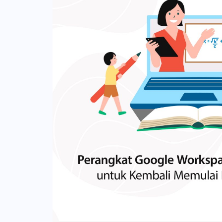
Join”. Di mana para peserta di luar kel
Anda dapat mengontrol akses pengguna 
bisa mengikuti sesi bila tidak menyetuj
setelan. Anda dapat mengonfigurasi set
ini akan menambah kenyamanan bagi par
unit organisasi. Misalnya, Anda dapat
Bagi guru, akan mudah untuk melakuka
beberapa unit organisasi untuk memasan
dan mengirimkan link kepada siswa. La
penginstalan aplikasi untuk unit organisa
terintegrasi dengan berbagai layanan da
Meningkatkan Keamanan Konsol Admi
Google Meet. Manfaat yang Didapatk
Akses Kontekstual Langkah 4: Mendaft
Keberadaan fitur baru Google Classroo
perangkat iOS milik perusahaan Photo 
manfaat yang bisa didapatkan. Baik itu 
Business Manager atau Apple School
siswa, hingga partisipan lainnya. Seti
ID Apple bisnis Anda. Tetapkan peran
bisa didapat dari keberadaan Google Cl
Anda sambungkan ke manajemen endpo
Memudahkan guru dan murid untuk men
perangkat yang ingin Anda kelola melal
digunakan dalam streaming pembelajara
Google harus sudah ada di sistem (di
aksesnya pun tidak sulit. Siswa akan di
resmi Anda). Untuk menetapkan semua
hingga guru sebagai admin disini berg
default, setel default assignment. Unt
Peserta di luar kelas dapat memiliki pil
secara massal, unduh file CSV dari nomo
guru sebagai admin bisa memberikan pes
CSV. Untuk menetapkan perangkat sat
setuju maka peserta bisa masuk ke dal
seri. Perlu diingat, diperlukan waktu h
pembelajaran tersebut. Bagaimana Mem
siap digunakan setelah Anda menetap