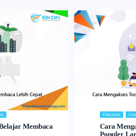
,
ol
Education
Goo
 Belajar Membaca
Cara Mengak
Populer La