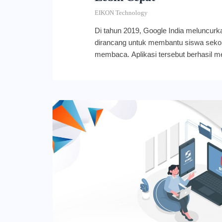
EIKON Technology
Di tahun 2019, Google India meluncurk
dirancang untuk membantu siswa sekol
membaca. Aplikasi tersebut berhasil me
anak di India dan menyediakan lebih dar
Agustus 2022 ini, aplikasi tersebut dilu
negara dan berganti nama menjadi Read
ditawarkan aplikasi belajar ini? Mengen
Aplikasi Read Along pada dasarnya me
telah dikembangkan dan didukung oleh t
to-speech dan pengenalan suara (speech
Selain itu, Read Along juga sudah men
Inggris, Spanyol, Portugis, Hindi, Bengal
Gujarat. Seperti pendahulunya, Bolo, R
dalam versi aplikasi mobile (Android a
sedang mengembangkan versi web dan
public beta di readalong.google.com. S
baik Read Along versi aplikasi maupun