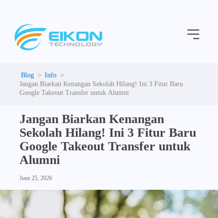
C
Skip
a
to
t
Menu
content
e
g
o
r
i
Info
e
Jangan Biarkan Kenangan Sekolah Hilang! Ini 3 Fitur Baru
s
Google Takeout Transfer untuk Alumni
Jangan Biarkan Kenangan
Sekolah Hilang! Ini 3 Fitur Baru
Google Takeout Transfer untuk
Alumni
June 25, 2026