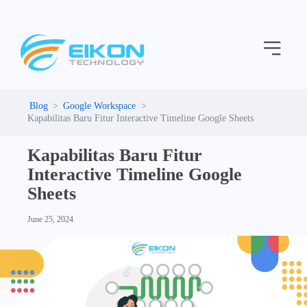
C
Skip
a
to
t
Menu
content
e
g
o
r
i
Google Workspace
e
Kapabilitas Baru Fitur Interactive Timeline Google Sheets
s
Kapabilitas Baru Fitur
Interactive Timeline Google
Sheets
June 25, 2024