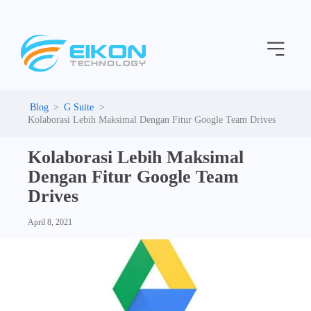
C
Skip
a
to
t
Menu
content
e
g
o
r
i
G Suite
e
Kolaborasi Lebih Maksimal Dengan Fitur Google Team Drives
s
Kolaborasi Lebih Maksimal
Dengan Fitur Google Team
Drives
April 8, 2021