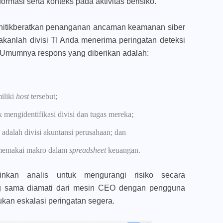
rmasi serta konteks pada aktivitas berisiko.
itikberatkan penanganan ancaman keamanan siber
kanlah divisi TI Anda menerima peringatan deteksi
 Umumnya respons yang diberikan adalah:
iliki
host
tersebut;
engidentifikasi divisi dan tugas mereka;
adalah divisi akuntansi perusahaan; dan
 memakai makro dalam
spreadsheet
keuangan.
inkan analis untuk mengurangi risiko secara
ang sama diamati dari mesin CEO dengan pengguna
ukan eskalasi peringatan segera.