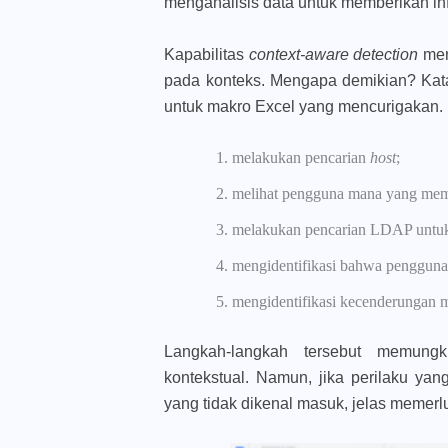
menganalisis data untuk memberikan info
Kapabilitas
context-aware detection
men
pada konteks. Mengapa demikian? Kata
untuk makro Excel yang mencurigakan.
melakukan pencarian
host
;
melihat pengguna mana yang mem
melakukan pencarian LDAP untuk m
mengidentifikasi bahwa pengguna 
mengidentifikasi kecenderungan
Langkah-langkah tersebut memungk
kontekstual. Namun, jika perilaku y
yang tidak dikenal masuk, jelas memerl