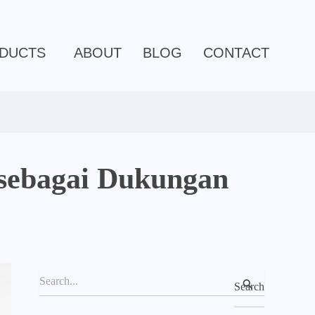
C
a
t
e
DUCTS
ABOUT
BLOG
CONTACT
g
o
r
i
e
s
 sebagai Dukungan
S
e
a