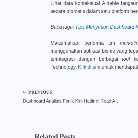
Lihat data kontekstual Airtable lan
secara otomatis dalam satu platform ber
Baca juga
:
Tips Menyusun Dashboard K
Maksimalkan performa tim
marketi
menggunakan aplikasi bisnis yang tepa
terintegrasi dengan berbagai
tool
k
Technology.
Klik di sini
untuk mendapatka
PREVIOUS
Dashboard Analisis Fonik Kini Hadir di Read Along Google Classroom, Apa Fungsinya?
Related Posts