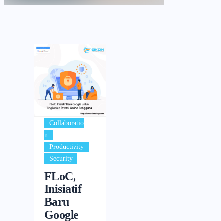
Collaboratio
,
n
,
Productivity
Security
FLoC,
Inisiatif
Baru
Google