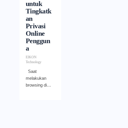
untuk
Tingkatk
an
Privasi
Online
Penggun
a
EIKON
Technology
Saat
melakukan
browsing di
internet,
idealnya
sebuah web
menggunakan
cookie pihak
pertama untuk