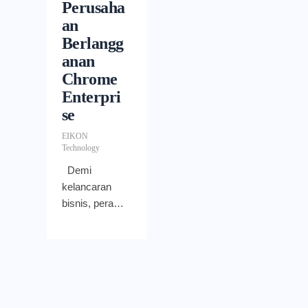
Perusaha
an
Berlangg
anan
Chrome
Enterpri
se
EIKON
Technology
Demi
kelancaran
bisnis, peran
departemen
IT sangatlah
dibutuhkan di
perusahaan.
Terutama di
era pandemi