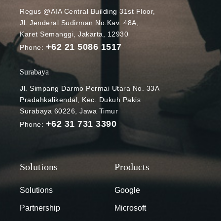
Regus @AIA Central Building 31st Floor,
performa
Jl. Jenderal Sudirman No.Kav. 48A,
kerja para
Karet Semanggi, Jakarta, 12930
karyawan
+62 21 5086 1517
agar tetap
Phone:
produktif.
Tidak
Surabaya
mengheranka
Jl. Simpang Darmo Permai Utara No. 33A
n jika akhirnya
Pradahkalikendal, Kec. Dukuh Pakis
banyak tim IT
Surabaya 60226, Jawa Timur
perusahaan
+62 31 731 3390
Phone:
yang beralih
ke cloud
untuk
mendukung
fleksibilitas
kerja,
Solutions
Google
menjaga
Partnership
Microsoft
sistem