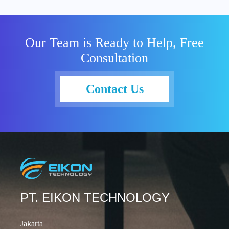
seperti
sekarang
yang
Our Team is Ready to Help, Free
mengharuska
Consultation
n banyak
karyawan
bekerja
Contact Us
secara
remote dari
tempat tinggal
masing-
masing.
Melalui
pemanfaatan
teknologi
secara tepat,
PT. EIKON TECHNOLOGY
tim IT
menjaga
Jakarta
stabilitas