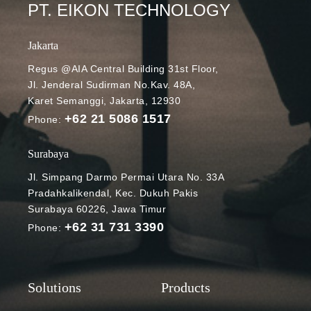
Google
PT. EIKON TECHNOLOGY
Workspace.
Siapa sajakah
Jakarta
pelanggan
Regus @AIA Central Building 31st Floor,
Google
Jl. Jenderal Sudirman No.Kav. 48A,
Workspace
Karet Semanggi, Jakarta, 12930
yang
+62 21 5086 1517
dimaksud?
Phone:
Apa bedanya
data regions
Surabaya
fundamental
Jl. Simpang Darmo Permai Utara No. 33A
dari layanan
Pradahkalikendal, Kec. Dukuh Pakis
data regions
Surabaya 60226, Jawa Timur
lain? Simak
+62 31 731 3390
Phone:
penjelasan
selengkapnya
di bawah ini.
Membantu
Anda