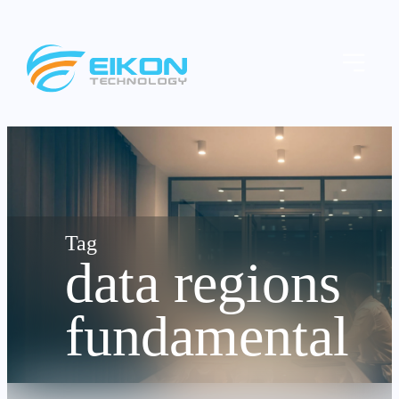
Skip
to
Menu
content
data regions
fundamental