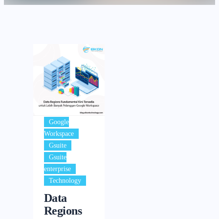
Google
,
Workspace
,
Gsuite
Gsuite
,
enterprise
Technology
Data
Regions