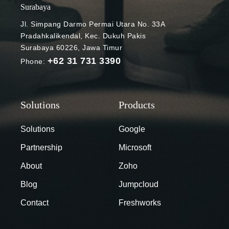
tersebut tidak
suara saat
Surabaya
mengheranka
melakukan
Jl. Simpang Darmo Permai Utara No. 33A
n jika melihat
online
Pradahkalikendal, Kec. Dukuh Pakis
situasi
meeting.
Surabaya 60226, Jawa Timur
pandemi. Di
Seperti apa
+62 31 731 3390
Phone:
masa
perubahannya
pandemi,
? Perluasan
banyak
kapabilitas
pertemuan,
noise
rapat, bahkan
cancellation
kegiatan
Google Meet
Solutions
Google
belajar-
Untuk
Partnership
Microsoft
mengajar
meminimalka
yang
n gangguan
About
Zoho
kemudian
suara selama
Blog
Jumpcloud
beralih ke
online
media online.
meeting,
Contact
Freshworks
Momentum
Google Meet
kenaikan
menghadirkan