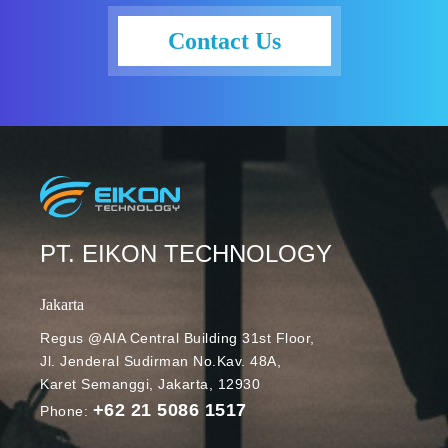
belakang,
atau video
seperti suara
Contact Us
meeting. Di
pintu tertutup
masa
atau suara
pandemi,
dari lokasi
jumlah
konstruksi
penggunanya
terdekat.
mengalami
Pada tanggal
peningkatan
27 Februari
signifikan.
2023 lalu,
Data dari
Google Meet
PT. EIKON TECHNOLOGY
tahun 2020
memperluas
bahkan
kapabilitas
Jakarta
menunjukkan
noise
bahwa Meet
cancellation,
Regus @AIA Central Building 31st Floor,
mendapatkan
Jl. Jenderal Sudirman No.Kav. 48A,
memungkinka
3 juta user
Karet Semanggi, Jakarta, 12930
n pengguna
baru tiap
+62 21 5086 1517
meminimalka
Phone:
harinya, Hal
n gangguan