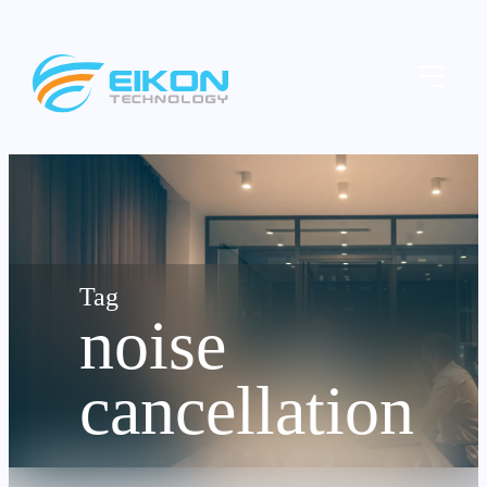
Skip
to
Menu
content
noise
cancellation