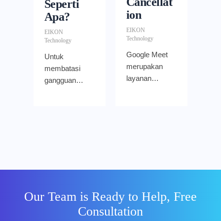
Cancellat
Seperti
ion
Apa?
EIKON
EIKON
Technology
Technology
Google Meet
Untuk
merupakan
membatasi
layanan
gangguan
komunikasi
selama online
video yang
meeting,
dirancang
Google Meet
untuk
menawarkan
menggantikan
peredam
Google
bising (noise
Hangouts.
cancellation)
Aplikasi ini
untuk
umumnya
menyaring
Our Team is Ready to Help, Free
digunakan
kebisingan di
Consultation
untuk video
latar
conference