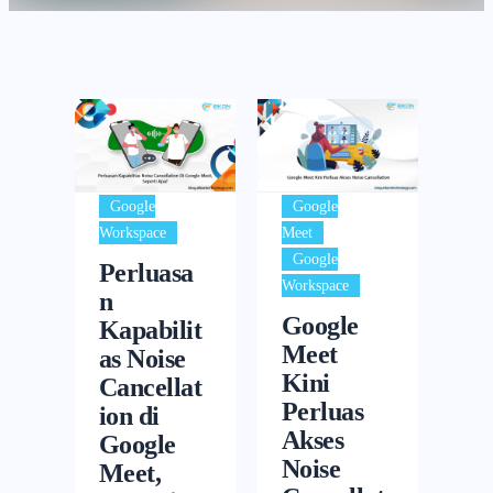
Google
Google
,
Workspace
Meet
Google
Perluasa
Workspace
n
Google
Kapabilit
Meet
as Noise
Kini
Cancellat
Perluas
ion di
Akses
Google
Noise
Meet,