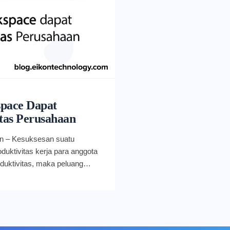
pace Dapat
tas Perusahaan
an – Kesuksesan suatu
duktivitas kerja para anggota
roduktivitas, maka peluang
ar. Di sinilah Google
im mewujudkan hal tersebut.
le Workspace menyediakan
are untuk menunjang
asis teknologi cloud-