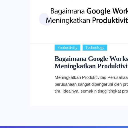
,
Productivity
Technology
Bagaimana Google Works
Meningkatkan Produktivi
Meningkatkan Produktivitas Perusaha
perusahaan sangat dipengaruhi oleh pro
tim. Idealnya, semakin tinggi tingkat p
mencapai kesuksesan juga semakin bes
Workspace dapat membantu Anda dan t
Pertama diluncurkan pada 2006, Goog
berbagai produk, perangkat, dan softw
pekerjaan. Seluruh produk tersebut berb