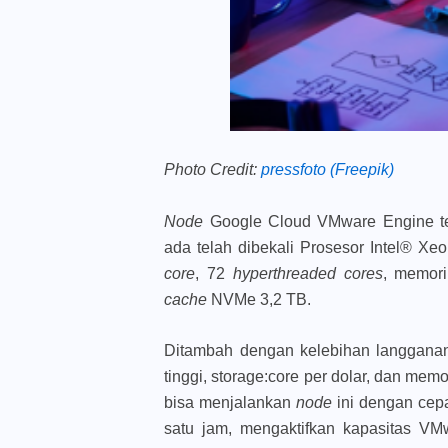
Photo Credit:
pressfoto (Freepik)
Node
Google Cloud VMware Engine ter
ada telah dibekali Prosesor Intel® X
core
, 72
hyperthreaded cores
, memor
cache
NVMe 3,2 TB.
Ditambah dengan kelebihan langganan
tinggi, storage:core per dolar, dan memo
bisa menjalankan
node
ini dengan cep
satu jam, mengaktifkan kapasitas VM