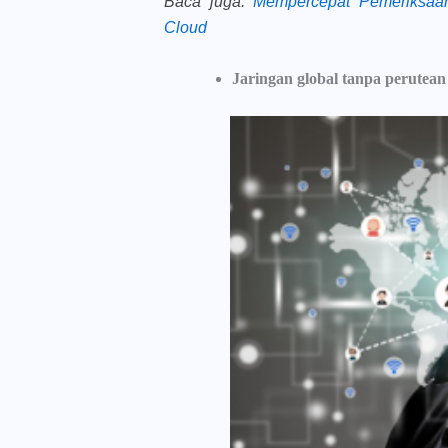
Baca juga
:
Mempercepat Pemeriksaa
Cloud
Jaringan global tanpa perutean