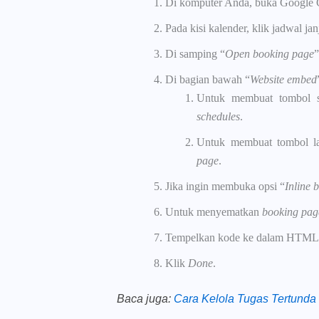
Di komputer Anda, buka Google 
Pada kisi kalender, klik jadwal ja
Di samping “
Open booking page
”
Di bagian bawah “
Website embed
Untuk membuat tombol s
schedules
.
Untuk membuat tombol la
page
.
Jika ingin membuka opsi “
Inline 
Untuk menyematkan
booking pag
Tempelkan kode ke dalam HTML 
Klik
Done
.
Baca juga
:
Cara Kelola Tugas Tertunda