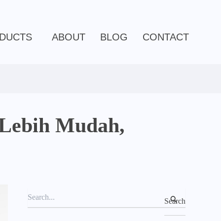
C
a
t
e
DUCTS
ABOUT
BLOG
CONTACT
g
o
r
i
e
s
 Lebih Mudah,
S
e
a