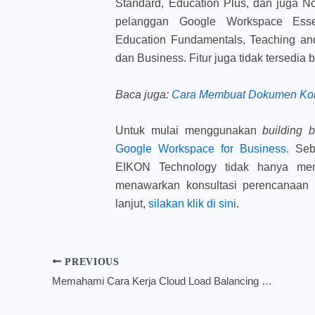
Standard, Education Plus, dan juga Non
pelanggan Google Workspace Essenti
Education Fundamentals, Teaching and
dan Business. Fitur juga tidak tersedi
Baca juga
:
Cara Membuat Dokumen Kola
Untuk mulai menggunakan
building 
Google Workspace for Business
. Se
EIKON Technology tidak hanya men
menawarkan konsultasi perencanaan h
lanjut,
silakan klik di sini
.
PREVIOUS
Memahami Cara Kerja Cloud Load Balancing di Lingkungan Hybrid dan Multicloud