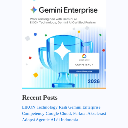
f
o
r
:
Recent Posts
EIKON Technology Raih Gemini Enterprise
Competency Google Cloud, Perkuat Akselerasi
Adopsi Agentic AI di Indonesia