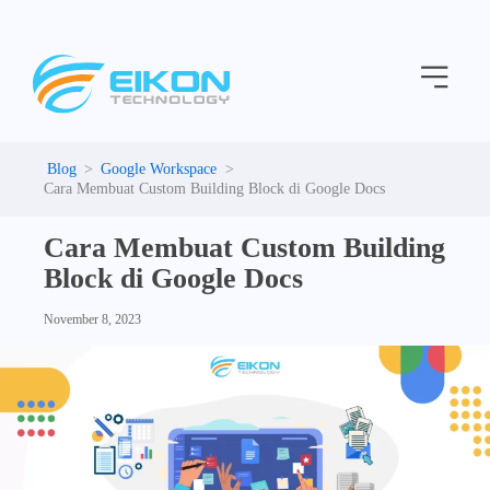
C
Skip
a
to
t
Menu
content
e
g
o
r
i
Google Workspace
e
Cara Membuat Custom Building Block di Google Docs
s
Cara Membuat Custom Building
Block di Google Docs
November 8, 2023