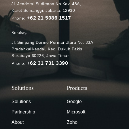
Jl. Jenderal Sudirman No.Kav. 48A,
Karet Semanggi, Jakarta, 12930
+62 21 5086 1517
Phone:
Surabaya
Jl. Simpang Darmo Permai Utara No. 33A
Pradahkalikendal, Kec. Dukuh Pakis
Surabaya 60226, Jawa Timur
+62 31 731 3390
Phone:
Solutions
Google
Partnership
Microsoft
About
Zoho