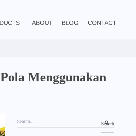
C
a
t
e
DUCTS
ABOUT
BLOG
CONTACT
g
o
r
i
e
s
 Pola Menggunakan
S
e
a