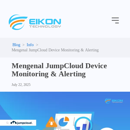
C
Skip
a
to
t
Menu
content
e
g
o
r
i
Info
e
Mengenal JumpCloud Device Monitoring & Alerting
s
Mengenal JumpCloud Device
Monitoring & Alerting
July 22, 2025