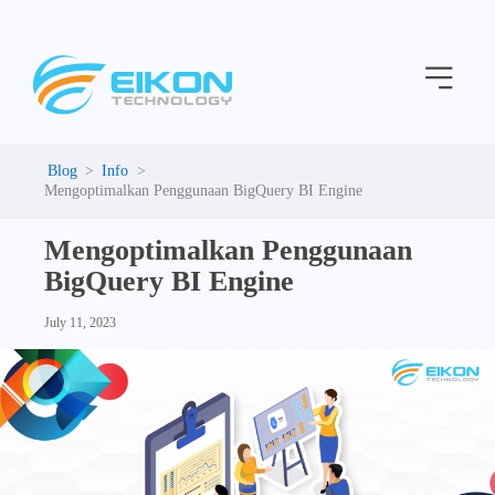
C
Skip
a
to
t
Menu
content
e
g
o
r
i
Info
e
Mengoptimalkan Penggunaan BigQuery BI Engine
s
Mengoptimalkan Penggunaan
BigQuery BI Engine
July 11, 2023