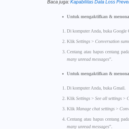
Baca juga
:
Kapabilitas Data Loss Prev
Untuk mengaktifkan & menonak
Di komputer Anda, buka Google 
Klik
Settings
>
Conversation su
Centang atau hapus centang pada
many unread messages
”.
Untuk mengaktifkan & menonak
Di komputer Anda, buka Gmail.
Klik
Settings
>
See all settings
>
C
Klik
Manage chat settings
>
Conv
Centang atau hapus centang pada
many unread messages
”.