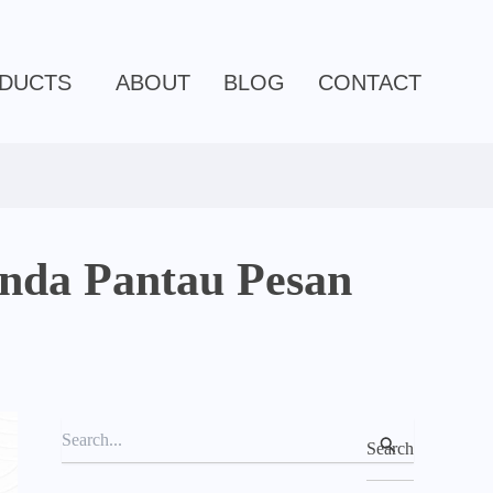
C
a
t
e
DUCTS
ABOUT
BLOG
CONTACT
g
o
r
i
e
s
nda Pantau Pesan
S
e
a