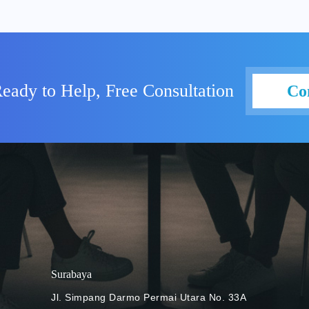
i HP tidak kalah mudah dari
op. Namun, agar Anda bisa
ikut panduan singkatnya untuk
et di perangkat HP Photo
 memudahkan para pengguna
eady to Help, Free Consultation
Co
 HP, Google telah
khusus perangkat tersebut.
a bisa mengunduh aplikasi
tara itu, Anda yang pengguna
Store. Tenang saja, aplikasi
aya alias gratis. Bahkan
 video meeting atau
ngan batasan waktu hingga
uasa melakukan video meeting
ade ke Google Meet Premium
ce. Sign in atau sign up
Surabaya
h) Cara menggunakan Google
 in. Sebelum melakukan
Jl. Simpang Darmo Permai Utara No. 33A