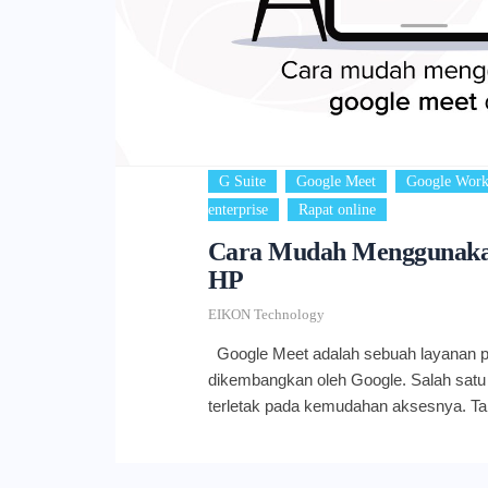
,
,
G Suite
Google Meet
Google Work
,
enterprise
Rapat online
Cara Mudah Menggunakan
HP
EIKON Technology
Google Meet adalah sebuah layanan p
dikembangkan oleh Google. Salah sat
terletak pada kemudahan aksesnya. Tak
perangkat desktop, terdapat juga car
HP. Hal ini tentunya semakin memuda
melangsungkan video meeting di mana