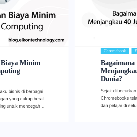
,
Chromebook
E
n Biaya Minim
Bagaimana 
puting
Menjangkau 
Dunia?
Sejak diluncurkan 
aku bisnis di berbagai
Chromebooks telah
ngan yang cukup berat.
dan pelajar di sel
ncing untuk mencegah
Australia, Jepan
rusahaan dituntut
perangkat penting
. Tak hanya dalam
Selama sepuluh ta
dibutuhkan dalam hal
perjalanan yang 
i bisnis yang sedang tidak