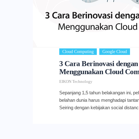
,
Cloud Computing
Google Cloud
3 Cara Berinovasi denga
Menggunakan Cloud Com
EIKON Technology
Sepanjang 1,5 tahun belakangan ini, pel
belahan dunia harus menghadapi tanta
Seiring dengan kebijakan social dista
penyebaran virus COVID-19, banyak pe
beradaptasi melakukan remote working
operasional sehari-hari, adaptasi juga 
keuangan perusahaan. Mengingat situas