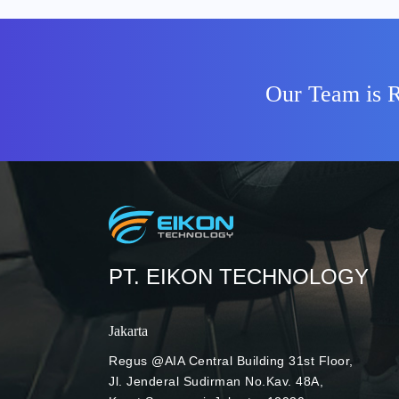
pasti, perusahaan pun dituntut untuk 
pengeluaran daripada sebelumnya. Di sis
perusahaan juga tetap harus berjalan 
lancar. Cloud computing menawarkan so
Our Team is R
efisien. Teknologi satu ini memungkin
mengoptimalkan operasional kerja seha
pengeluaran IT hingga 10%. Bagaimana
manajemen IT dengan perangkat yang
Credit: Brooke Cagle (Unsplash) Di era
sekarang, teknologi cloud computing t
menjaga produktivitas kerja, tapi juga
anggota tim. Nah, agar bekerja dengan cl
PT. EIKON TECHNOLOGY
sebaiknya gunakan perangkat yang m
untuk penggunaan cloud seperti Googl
sistem operasi Chrome, Google Chro
Jakarta
digunakan, memiliki performa cepat, da
keamanan bawaan (built-in) sehingga 
Regus @AIA Central Building 31st Floor,
kerja karyawan. Terlebih, perangkat 
Jl. Jenderal Sudirman No.Kav. 48A,