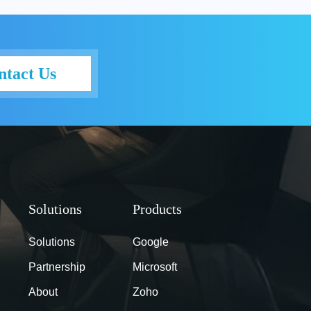
 diatasi, beragam milestones berhasil dicapai.
e Chromebooks melakukan itu semua? Utamakan
a: simpel, cepat, dan aman Photo Credit: KOBU
 Walaupun pertama kali diluncurkan ke publik
ntact Us
lnya Chromebooks sudah lebih dulu melalui
a 2010. Beberapa sekolah di Amerika Serikat
atan menggunakan Google Chromebooks untuk
Tim Google pun mencatat bahwa para pengajar dan
enyukai Chromebooks karena pemakaiannya begitu
 dan aman. Ketiga hal tersebut memang menjadi
ogle dalam menciptakan Chromebooks, yang terus
 ini. Terlebih, selama satu dekade belakangan ini,
n melakukan upgrade terhadap Chromebooks.
min Console, misalnya, kini para administrator
Solutions
Google
gelola perangkat Chromebooks secara remote
ng berbasis cloud. Lagi-lagi begitu simpel, cepat,
Partnership
Microsoft
meningkatkan akses untuk para pengajar dan
About
Zoho
dit: Brooke Cagle (Unsplash) Sejak awal,