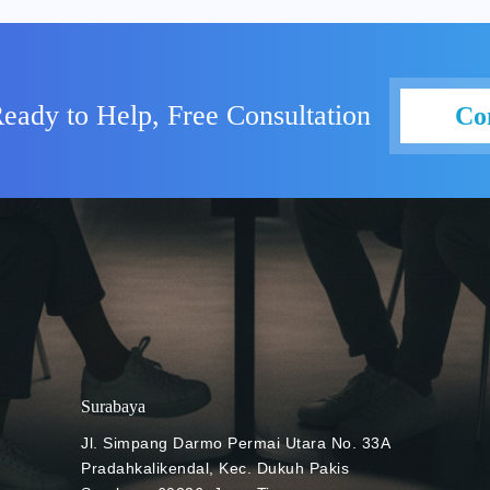
Berbagai tantangan
menghemat lebih banyak
Bagaimana Googl
i lain, operasional
tiga prinsip utam
optimal agar pemasukan bisa
Agency (Unsplash)
lusi cara berinovasi secara
eady to Help, Free Consultation
Co
pada 2011, sebetu
kan perusahaan untuk
program pilot pad
ri-hari sekaligus mengurangi
mendapat kesemp
 caranya? Kurangi biaya
pertama kalinya. 
 mengutamakan cloud Photo
pelajar begitu m
 remote working seperti
sederhana, cepat,
idak hanya digunakan untuk
prinsip utama Go
 memudahkan kolaborasi antar
dibawa hingga hari
oud bisa lebih efektif,
Google juga ruti
emang khusus dirancang
Melalui Google Ad
e Chromebook. Dibekali
sekolah bisa men
mebook sangat mudah
Surabaya
karena sifatnya ya
n dilengkapi sistem
dan aman. Terus 
mendukung penuh aktivitas
Jl. Simpang Darmo Permai Utara No. 33A
pelajar Photo Cre
Google Chromebook
Pradahkalikendal, Kec. Dukuh Pakis