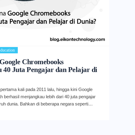
ducation
Google Chromebooks
40 Juta Pengajar dan Pelajar di
pertama kali pada 2011 lalu, hingga kini Google
 berhasil menjangkau lebih dari 40 juta pengajar
uruh dunia. Bahkan di beberapa negara seperti
g, dan Kanada, Google Chromebooks sudah menjadi
 dalam kegiatan pendidikan sehari-hari mereka.
hun hadir membantu bidang pendidikan, tentu
ditempuh Google Chromebooks sangatlah panjang.