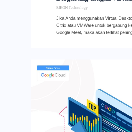
EIKON Technology
Jika Anda menggunakan Virtual Desktop
Citrix atau VMWare untuk bergabung ke 
Google Meet, maka akan terlihat pening
audio. Meet kini akan mendeteksi apa
dan kemudian secara otomatis menyes
memberikan performa terbaik. Pengopti
membantu mengurangi permintaan pada
penggunaan CPU, GPU, dan memori, s
kualitas rapat dan performa keseluruh
Update terbaru yang ditawarkan Googl
Anda untuk bergabung menggunakan vi
penurunan kualitas. Menariknya lagi, up
memerlukan pengaturan dari administra
Bagi administrator, pastikan Google M
berjalan di dalam VM dengan mengaktif
Hardware Platform API di Chrome. Kun
Center untuk mempelajari lebih lanjut 