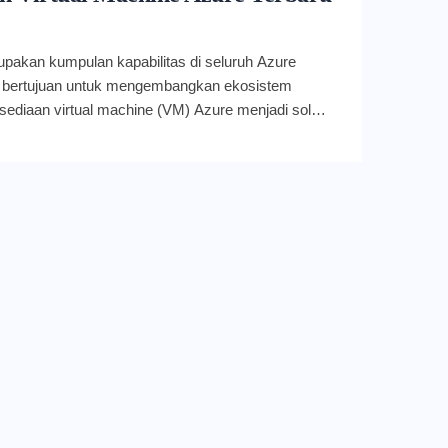
upakan kumpulan kapabilitas di seluruh Azure
g bertujuan untuk mengembangkan ekosistem
ediaan virtual machine (VM) Azure menjadi solusi
k, dan mudah dipahami yang dapat diandalkan
emenuhi kebutuhan observabilitas spesifik
ebruari 2022 lalu, Project Flash berhasil
hap pertama dengan meluncurkan preview data
i Azure Resource Graph dan private preview
aan VM di Azure Monitor. Namun sebenarnya, apa
 Apa itu Project Flash Seperti namanya, Project
komitmen Microsoft Azure untuk membangun jalan
at untuk memantau ketersediaan virtual machine
ngkin (hal ini merupakan syarat utama agar
dengan efisien). Project Flash merupakan misi Azure
 pelanggan dapat: Mengonsumsi data yang akurat
klanjuti pada gangguan ketersediaan VM (misalnya,
tart, aplikasi macet karena pembaruan driver