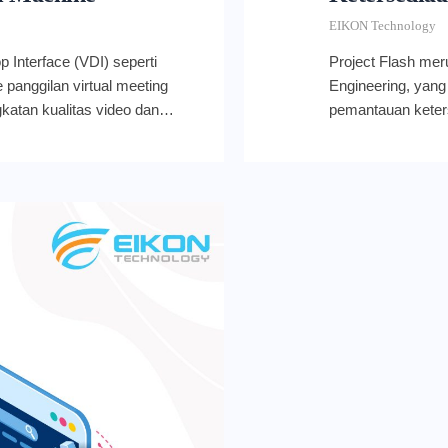
EIKON Technology
 Interface (VDI) seperti
Project Flash mer
panggilan virtual meeting
Engineering, yan
katan kualitas video dan
pemantauan keters
kah Anda bergabung dari VDI
terpusat, holisti
uaikan sistem agar
pelanggan untuk m
malan ini juga akan
mereka. Di bulan F
 VDI Anda, seperti
menyelesaikan ta
ekaligus meningkatkan
ketersediaan VM d
an. Cara melakukan update
metrik ketersedi
e Meet ini memungkinkan
itu Project Flash?
rtual machine (VM) tanpa
Flash merupakan 
date ini juga hanya
yang cepat dan ku
tor untuk bisa digunakan.
(VM) selengkap mu
eet dapat mendeteksi bahwa ia
aplikasi bekerja 
kan kebijakan Enterprise
untuk memastikan
jungi halaman API dan Help
dan dapat ditinda
cara menetapkan kebijakan
VM reboot dan res