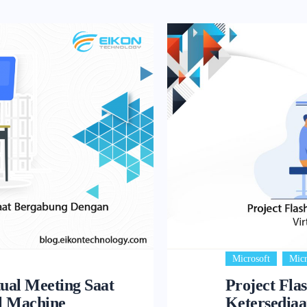
,
Microsoft
Micr
tual Meeting Saat
Project Fla
l Machine
Ketersediaa