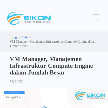
C
Skip
a
to
t
Menu
content
e
g
o
r
i
Info
e
VM Manager, Manajemen Infrastruktur Compute Engine dalam
s
Jumlah Besar
VM Manager, Manajemen
Infrastruktur Compute Engine
dalam Jumlah Besar
July 2, 2021