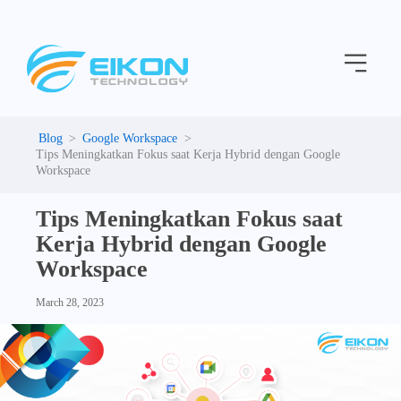
C
Skip
a
to
t
Menu
content
e
g
o
r
i
Google Workspace
e
Tips Meningkatkan Fokus saat Kerja Hybrid dengan Google
s
Workspace
Tips Meningkatkan Fokus saat
Kerja Hybrid dengan Google
Workspace
March 28, 2023