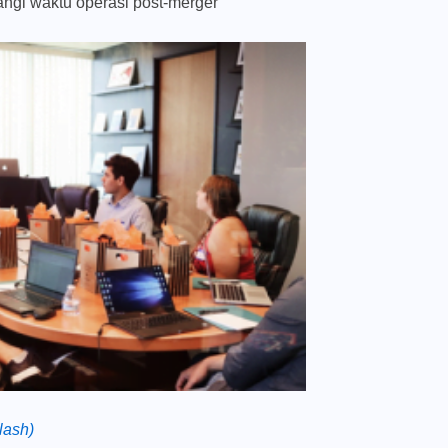
angi waktu operasi post-merger
lash)