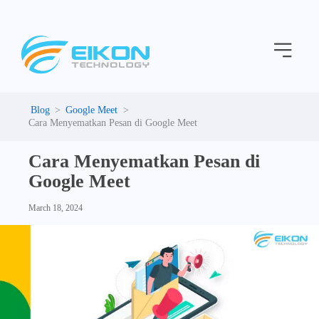
C
Skip
a
to
t
Menu
content
e
g
o
r
i
Google Meet
e
Cara Menyematkan Pesan di Google Meet
s
Cara Menyematkan Pesan di
Google Meet
March 18, 2024