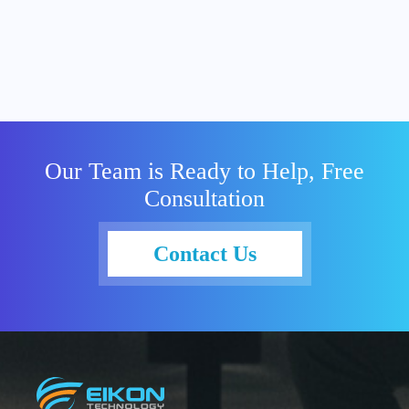
Our Team is Ready to Help, Free
Consultation
Contact Us