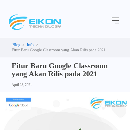
C
Skip
a
to
t
Menu
content
e
g
o
r
i
Info
e
Fitur Baru Google Classroom yang Akan Rilis pada 2021
s
Fitur Baru Google Classroom
yang Akan Rilis pada 2021
April 28, 2021