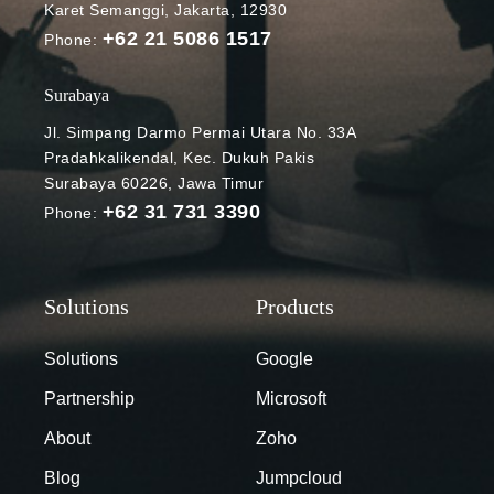
Karet Semanggi, Jakarta, 12930
+62 21 5086 1517
Phone:
Surabaya
Jl. Simpang Darmo Permai Utara No. 33A
Pradahkalikendal, Kec. Dukuh Pakis
Surabaya 60226, Jawa Timur
+62 31 731 3390
Phone:
Solutions
Google
Partnership
Microsoft
About
Zoho
Blog
Jumpcloud