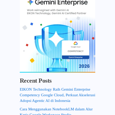
o
r
:
Recent Posts
EIKON Technology Raih Gemini Enterprise
Competency Google Cloud, Perkuat Akselerasi
Adopsi Agentic AI di Indonesia
Cara Menggunakan NotebookLM dalam Alur
Kerja Google Workspace Studio