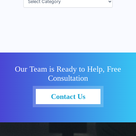
Our Team is Ready to Help, Free
Consultation
Contact Us