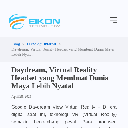
C
Skip
a
to
t
Menu
content
e
g
o
r
i
Teknologi Internet
e
Daydream, Virtual Reality Headset yang Membuat Dunia Maya
s
Lebih Nyata!
Daydream, Virtual Reality
Headset yang Membuat Dunia
Maya Lebih Nyata!
April 28, 2021
Google Daydream View Virtual Reality –
Di era
digital saat ini, teknologi VR (Virtual Reality)
semakin berkembang pesat. Para produsen