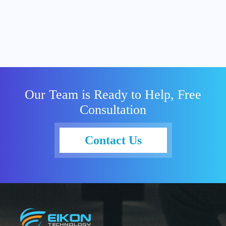
Our Team is Ready to Help, Free
Consultation
Contact Us