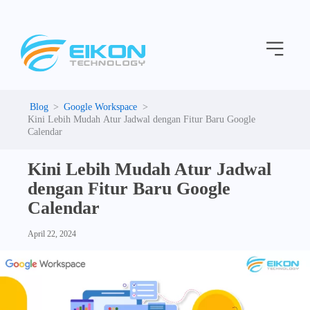
C
Skip
a
to
t
Menu
content
e
g
o
r
i
Google Workspace
e
Kini Lebih Mudah Atur Jadwal dengan Fitur Baru Google
s
Calendar
Kini Lebih Mudah Atur Jadwal
dengan Fitur Baru Google
Calendar
April 22, 2024