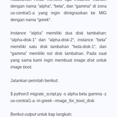
dengan nama “
alpha
“, “
beta
“, dan “
gamma
” di zona
us-central1-a
yang ingin dimigrasikan ke MIG
dengan nama “
greek
“.
Instance
“
alpha
” memiliki dua disk tambahan:
“
alpha-disk-1
” dan “
alpha-disk-2
“, instance “
beta
”
memiliki satu disk tambahan “
beta-disk-1
“, dan
“
gamma
” memiliki nol disk tambahan. Pada saat
yang sama kami ingin membuat
image disk
untuk
image boot
.
Jalankan perintah berikut:
$ python3 migrate_script.py -s alpha beta gamma -z
us-central1-a -m greek –image_for_boot_disk
Berikut
output
untuk tiap langkah: