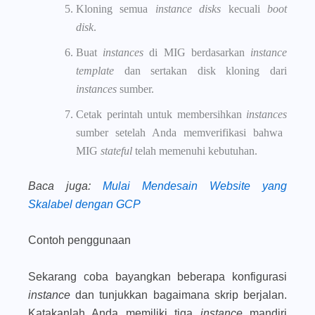
Kloning semua
instance disks
kecuali
boot
disk
.
Buat
instances
di MIG berdasarkan
instance
template
dan sertakan disk kloning dari
instances
sumber.
Cetak perintah untuk membersihkan
instances
sumber setelah Anda memverifikasi bahwa
MIG
stateful
telah memenuhi kebutuhan.
Baca juga
:
Mulai Mendesain Website yang
Skalabel dengan GCP
Contoh penggunaan
Sekarang coba bayangkan beberapa konfigurasi
instance
dan tunjukkan bagaimana skrip berjalan.
Katakanlah Anda memiliki tiga
instance
mandiri