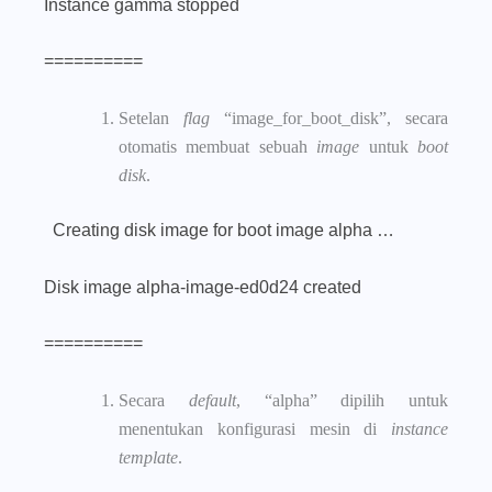
Instance gamma stopped
==========
Setelan
flag
“
image_for_boot_disk
”, secara
otomatis membuat sebuah
image
untuk
boot
disk
.
Creating disk image for boot image alpha …
Disk image alpha-image-ed0d24 created
==========
Secara
default
, “alpha” dipilih untuk
menentukan konfigurasi mesin di
instance
template
.