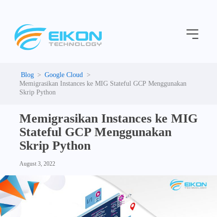
C
Skip
a
to
t
Menu
content
e
g
o
r
i
Google Cloud
e
Memigrasikan Instances ke MIG Stateful GCP Menggunakan
s
Skrip Python
Memigrasikan Instances ke MIG
Stateful GCP Menggunakan
Skrip Python
August 3, 2022